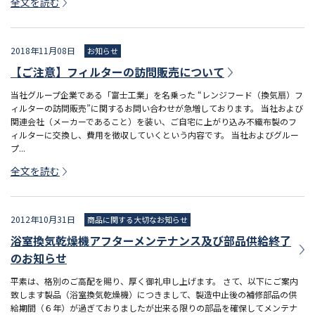
全文を読む
2018年11月08日
お知らせ
【ご注意】フィルターの訪問販売について
当社グループ企業である「富士工業」を名乗った “レンジフード（換気扇）フ
ィルターの訪問販売”に関するお問い合わせが急増しております。 当社および
関連会社（メーカーであること）を装い、ご自宅に上がり込み不織布製のフ
ィルターに交換し、費用を徴収していくという内容です。 当社およびグルー
プ...
全文を読む
2012年10月31日
商品に関する大切なお知らせ
浴室換気乾燥機アフターメンテナンス及び部品供給終了
のお知らせ
平素は、格別のご高配を賜り、厚く御礼申し上げます。 さて、以下にご案内
致します製品（浴室換気乾燥機）につきまして、製造中止後の補修部品の供
給期間（６年）が過ぎておりましたが出来る限りの部品を確保してメンテナ