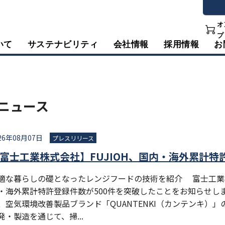
オ
プ
いて
サステナビリティ
会社情報
採用情報
お
ニュース
26年08月07日
プレスリリース
富士工業株式会社】FUJIOH、国内・海外累計特
適な暮らしの礎となったレンジフードの技術を紹介 富士工業株
・海外累計特許登録件数が500件を突破したことをお知らせしま
、空気環境改善製品ブランド「QUANTENKI（カンテンキ）
発・製造を通じて、掃...