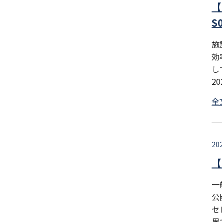
【
S
施
効
し
2
全
20
【
一
公
セ
界