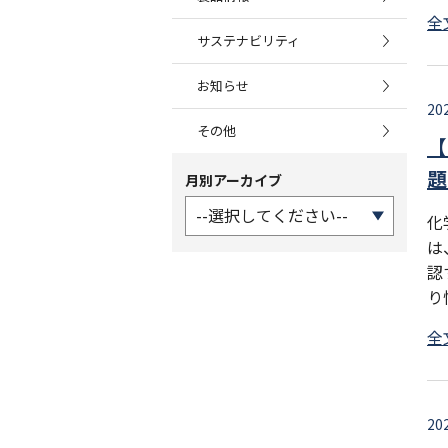
全
サステナビリティ
お知らせ
20
その他
【
題
月別アーカイブ
化
は
認
り
全
20