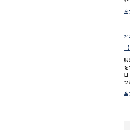
全
20
【
誠
を
日
つ
全