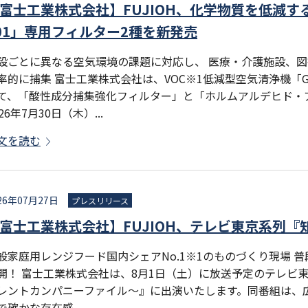
富士工業株式会社】FUJIOH、化学物質を低減す
01」専用フィルター2種を新発売
設ごとに異なる空気環境の課題に対応し、 医療・介護施設、
率的に捕集 富士工業株式会社は、VOC※1低減型空気清浄機「G
て、「酸性成分捕集強化フィルター」と「ホルムアルデヒド・
026年7月30日（木）...
文を読む
26年07月27日
プレスリリース
富士工業株式会社】FUJIOH、テレビ東京系列
般家庭用レンジフード国内シェアNo.1※1のものづくり現場 
開！ 富士工業株式会社は、8月1日（土）に放送予定のテレビ
レントカンパニーファイル～』に出演いたします。同番組は、
で確かな存在感...