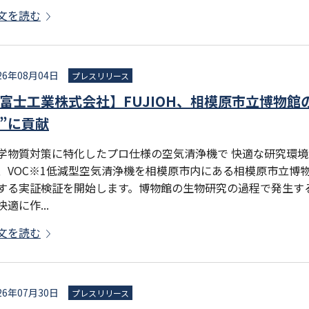
文を読む
26年08月04日
プレスリリース
富士工業株式会社】FUJIOH、相模原市立博物館
”に貢献
学物質対策に特化したプロ仕様の空気清浄機で 快適な研究環
、VOC※1低減型空気清浄機を相模原市内にある相模原市立博
する実証検証を開始します。博物館の生物研究の過程で発生す
快適に作...
文を読む
26年07月30日
プレスリリース