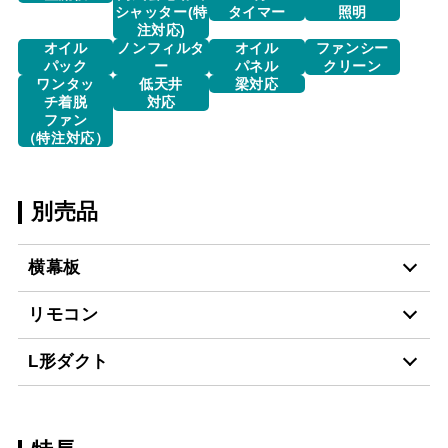
シャッター(特
タイマー
照明
注対応)
オイル
ノンフィルタ
オイル
ファンシー
パック
ー
パネル
クリーン
ワンタッ
低天井
梁対応
チ着脱
対応
ファン
（特注対応）
別売品
横幕板
リモコン
YMP465-MTD465R
¥15,840（税抜価格 ￥14
L形ダクト
S
RMC-08
¥7,480（税抜価格 ￥6,8
YMP465-MTD465L
¥15,840（税抜価格 ￥14