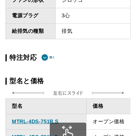
ファンの形状
シロッコ
電源プラグ
3心
給排気の種類
排気
特注対応
ダクト方向上
最小寸法 315ｍｍ
型名と価格
方
ダクト方向上
最大寸法 870ｍｍ
型名
価格
方
MTRL-4DS-751R S
オープン価格
備考
点検口を設けての最小寸
法は弊社にお問い合わせ