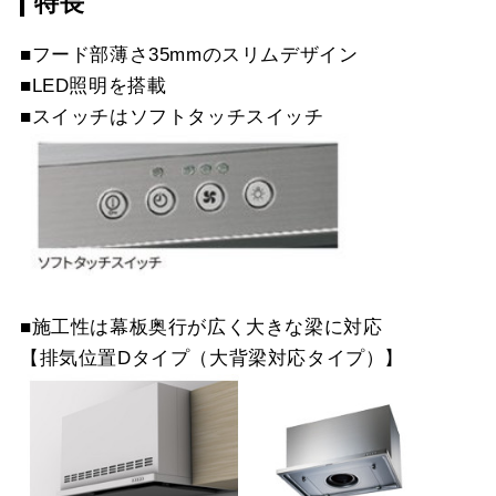
特長
LD-15
¥3,520（税抜価格 ￥3,2
S
スクロールできます
■フード部薄さ35mmのスリムデザイン
YMP465-MTD465R
¥10,230（税抜価格 ￥9,
■LED照明を搭載
スクロールできます
SI
■スイッチはソフトタッチスイッチ
スクロールできます
YMP465-MTD465L
¥10,230（税抜価格 ￥9,
SI
■施工性は幕板奥行が広く大きな梁に対応
【排気位置Dタイプ（大背梁対応タイプ）】