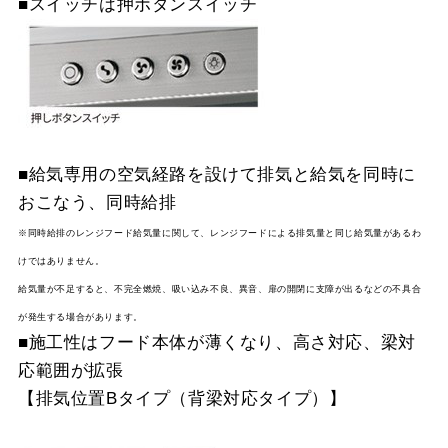
■スイッチは押ボタンスイッチ
YMP465-MTB330R
¥10,230（税抜価格 ￥9,
スクロールできます
SI
YMP465-MTB330L
¥10,230（税抜価格 ￥9,
SI
■給気専用の空気経路を設けて排気と給気を同時に
おこなう、同時給排
※同時給排のレンジフード給気量に関して、レンジフードによる排気量と同じ給気量があるわ
けではありません。
給気量が不足すると、不完全燃焼、吸い込み不良、異音、扉の開閉に支障が出るなどの不具合
が発生する場合があります。
■施工性はフード本体が薄くなり、高さ対応、梁対
応範囲が拡張
【排気位置Bタイプ（背梁対応タイプ）】