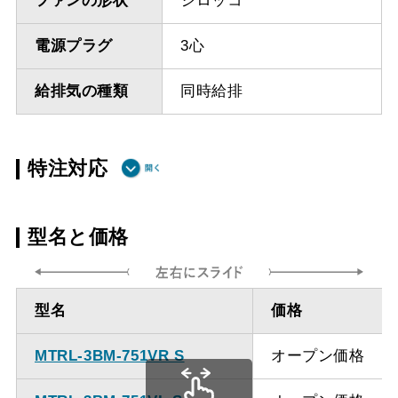
ファンの形状
シロッコ
電源プラグ
3心
給排気の種類
同時給排
特注対応
ダクト方向上
最小寸法 465ｍｍ
型名と価格
方給排気
ダクト方向上
最大寸法 870ｍｍ
型名
価格
方給排気
MTRL-3BM-751VR S
オープン価格
備考
点検口を設けての最小寸
法は弊社にお問い合わせ