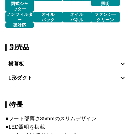
閉式シャ
照明
ッター
ノンフィルタ
オイル
オイル
ファンシー
ー
パック
パネル
クリーン
梁対応
別売品
横幕板
L形ダクト
YMP465-MTB330R
¥15,840（税抜価格 ￥14
S
特長
LD-15
¥3,520（税抜価格 ￥3,2
YMP465-MTB330L
¥15,840（税抜価格 ￥14
■フード部薄さ35mmのスリムデザイン
S
■LED照明を搭載
スクロールできます