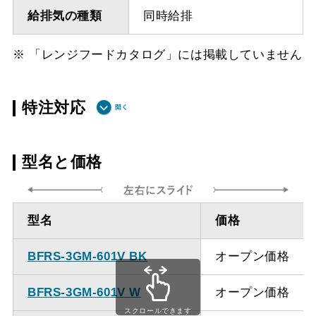
給排気の種類
同時給排
※ 「レンジフードカタログ」には掲載していません
特注対応
ダクト方向上
最小寸法 435ｍｍ
型名と価格
方給排気
ダクト方向上
最大寸法 1035ｍｍ
型名
価格
方給排気
BFRS-3GM-601V BK
オープン価格
備考
点検口を設けての最小寸
法は弊社にお問い合わせ
BFRS-3GM-601V W
オープン価格
ください。
スクロールできます