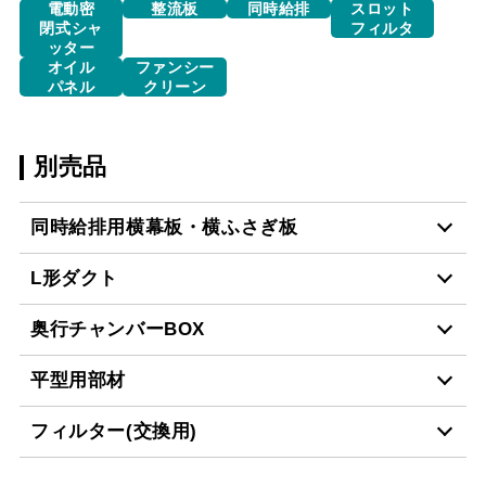
電動密
整流板
同時給排
スロット
閉式シャ
フィルタ
ッター
オイル
ファンシー
パネル
クリーン
別売品
同時給排用横幕板・横ふさぎ板
L形ダクト
YMP40-470 BK
¥5,170（税抜価格 ￥4,7
奥行チャンバーBOX
LD-15
¥3,520（税抜価格 ￥3,2
YMP40-470 W
¥5,170（税抜価格 ￥4,7
平型用部材
CH-BFE-5060 BK
¥23,870（税抜価格 ￥21
フィルター(交換用)
YMP40-470 SI
¥6,820（税抜価格 ￥6,2
スクロールできます
CH-BFE-5060 BK
¥23,870（税抜価格 ￥21
CH-BFE-5060 SI
¥27,390（税抜価格 ￥24