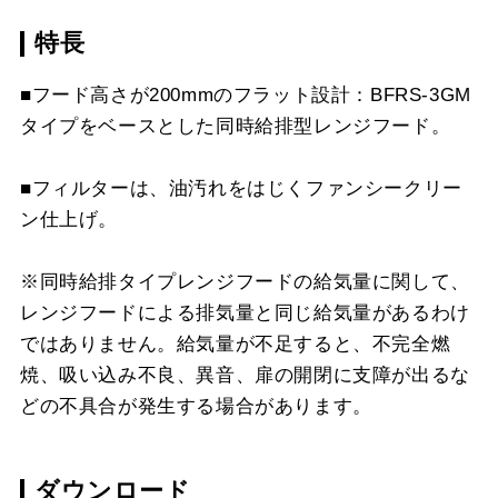
スクロールできます
特長
CSF16-4001
¥4,950（税抜価格 ￥4,5
CH-BFE-5060 W
¥23,870（税抜価格 ￥21
CH-BFE-5075 BK
¥27,170（税抜価格 ￥24
スクロールできます
■フード高さが200mmのフラット設計：BFRS-3GM
CH-BFE-5060 SI
¥27,390（税抜価格 ￥24
CH-BFE-5075 SI
¥30,800（税抜価格 ￥28
タイプをベースとした同時給排型レンジフード。
スクロールできます
CH-BFE-5075 BK
¥27,170（税抜価格 ￥24
CH-BFE-5090 BK
¥30,360（税抜価格 ￥27
■フィルターは、油汚れをはじくファンシークリー
スクロールできます
CH-BFE-5075 W
¥27,170（税抜価格 ￥24
ン仕上げ。
CH-BFE-5090 SI
¥33,880（税抜価格 ￥30
CH-BFE-5075 SI
¥30,800（税抜価格 ￥28
※同時給排タイプレンジフードの給気量に関して、
レンジフードによる排気量と同じ給気量があるわけ
CH-BFE-5090 BK
¥30,360（税抜価格 ￥27
ではありません。給気量が不足すると、不完全燃
焼、吸い込み不良、異音、扉の開閉に支障が出るな
CH-BFE-5090 W
¥30,360（税抜価格 ￥27
どの不具合が発生する場合があります。
CH-BFE-5090 SI
¥33,880（税抜価格 ￥30
ダウンロード