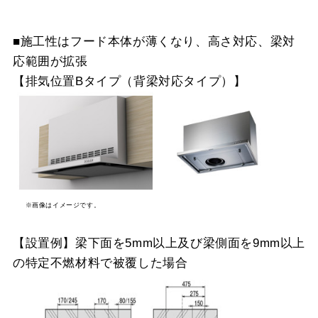
■施工性はフード本体が薄くなり、高さ対応、梁対
応範囲が拡張
【排気位置Bタイプ（背梁対応タイプ）】
※画像はイメージです。
【設置例】梁下面を5mm以上及び梁側面を9mm以上
の特定不燃材料で被覆した場合