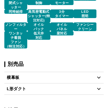
閉式シャ
制御
モーター
ッター
同時給排
高気密電動式
3分
LED
シャッター(特
タイマー
照明
注対応)
ノンフィルタ
オイル
オイル
ファンシー
ー
パック
パネル
クリーン
ワンタッ
低天井
梁対応
チ着脱
対応
ファン
（特注対応）
別売品
横幕板
L形ダクト
YMP465-MTB330R
¥15,840（税抜価格 ￥14
S