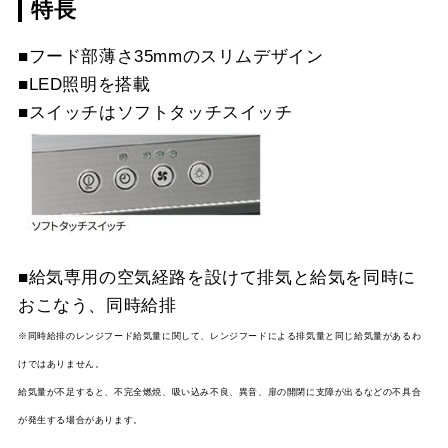
特長
LD-15
¥3,520（税抜価格 ￥3,2
YMP465-MTB330L
¥15,840（税抜価格 ￥14
■フード部薄さ35mmのスリムデザイン
S
■LED照明を搭載
スクロールできます
■スイッチはソフトタッチスイッチ
YMP465-MTB330R
¥10,230（税抜価格 ￥9,
スクロールできます
SI
YMP465-MTB330L
¥10,230（税抜価格 ￥9,
SI
■給気専用の空気経路を設けて排気と給気を同時に
おこなう、同時給排
※同時給排のレンジフード給気量に関して、レンジフードによる排気量と同じ給気量があるわ
けではありません。
給気量が不足すると、不完全燃焼、吸い込み不良、異音、扉の開閉に支障が出るなどの不具合
が発生する場合があります。