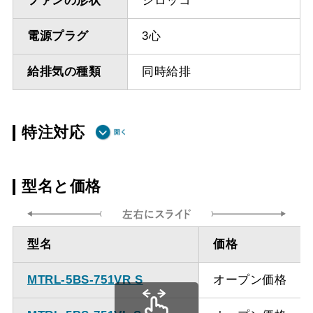
ファンの形状
シロッコ
電源プラグ
3心
給排気の種類
同時給排
特注対応
ダクト方向上
最小寸法 465ｍｍ
型名と価格
方給排気
ダクト方向上
最大寸法 870ｍｍ
型名
価格
方給排気
MTRL-5BS-751VR S
オープン価格
備考
点検口を設けての最小寸
法は弊社にお問い合わせ