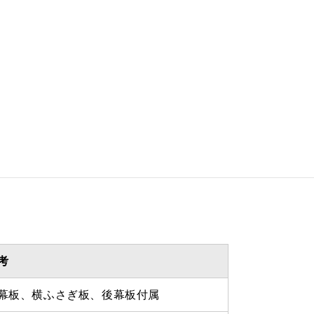
 450ｍｍ（前/後幕板、スライ
）
 1250ｍｍ（前/後幕板、スラ
り）
を設けての最小寸法は弊社にお
わせください。
考
幕板、横ふさぎ板、後幕板付属