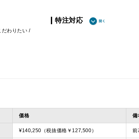
特注対応
こだわりたい
ダクト方向 上方
最小寸法
ドあり
ダクト方向 上方
最大寸法
イドあ
備考
点検口
問い合
価格
備
¥140,250（税抜価格￥127,500）
前