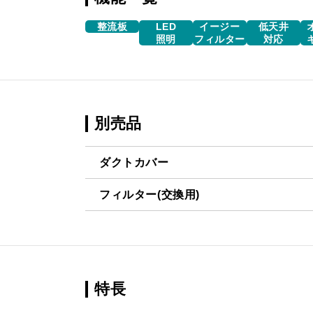
整流板
LED
イージー
低天井
照明
フィルター
対応
別売品
ダクトカバー
フィルター(交換用)
SKDC-D4555 BK
¥12,980（
VES-4001
¥2,640（
SKDC-D4555 W
¥12,980（
SKDC-D4555 SI
¥15,510（
特長
SKDC-D4555 SBK
¥16,830（