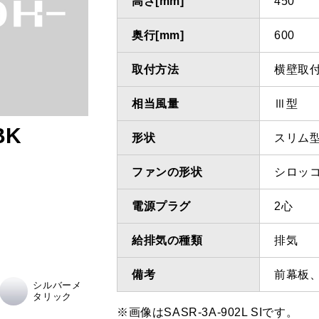
高さ[mm]
450
奥行[mm]
600
取付方法
横壁取
相当風量
Ⅲ型
BK
形状
スリム
ファンの形状
シロッ
電源プラグ
2心
給排気の種類
排気
備考
前幕板
シルバーメ
タリック
※画像はSASR-3A-902L SIです。