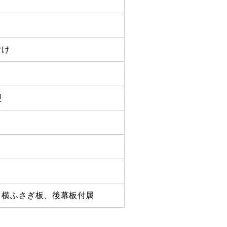
付け
型
コ
、横ふさぎ板、後幕板付属