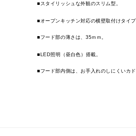
■スタイリッシュな外観のスリム型。
SKDC-D5565 BK
¥14,300（
■オープンキッチン対応の横壁取付けタイ
SKDC-D5565 W
¥14,300（
■フード部の薄さは、35ｍｍ。
SKDC-D5565 SI
¥16,830（
■LED照明（昼白色）搭載。
SKDC-D5565 SBK
¥18,040（
SKDC-D6575 BK
¥15,510（
■フード部内側は、お手入れのしにくいカ
SKDC-D6575 W
¥15,510（
SKDC-D6575 SI
¥18,040（
SKDC-D6575 SBK
¥19,360（