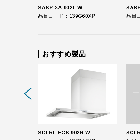
SASR-3A-902L W
SASR
XP
品目コード：139G60XP
品目コ
おすすめ製品
SCLRL-ECS-902R W
SCLR