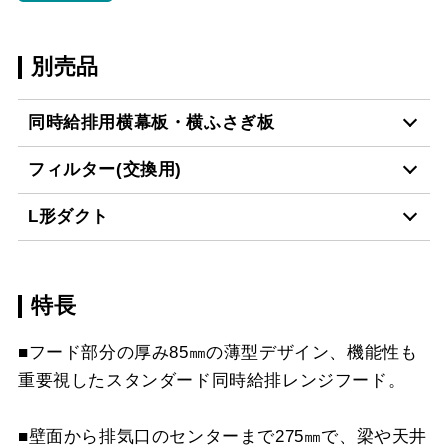
別売品
同時給排用横幕板・横ふさぎ板
フィルター(交換用)
SPB51-450R BK
¥11,550（税抜価格 ￥10
L形ダクト
CSF16-4001
¥4,950（税抜価格 ￥4,5
SPB51-450L BK
¥11,550（税抜価格 ￥10
特長
LD-15
¥3,520（税抜価格 ￥3,2
SPB51-450R W
¥11,550（税抜価格 ￥10
スクロールできます
■フード部分の厚み85㎜の薄型デザイン、機能性も
SPB51-450L W
¥11,550（税抜価格 ￥10
重要視したスタンダード同時給排レンジフード。
スクロールできます
SPB51-450R SI
¥12,980（税抜価格 ￥11
■壁面から排気口のセンターまで275㎜で、梁や天井
スクロールできます