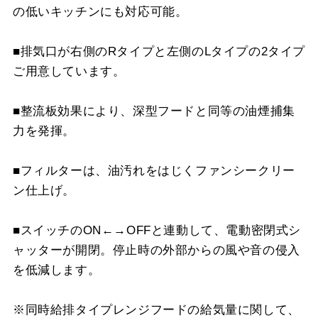
の低いキッチンにも対応可能。
SPB51-450L SI
¥12,980（税抜価格 ￥11
SPB51-450R S4
¥17,820（税抜価格 ￥16
■排気口が右側のRタイプと左側のLタイプの2タイプ
ご用意しています。
SPB51-450L S4
¥17,820（税抜価格 ￥16
■整流板効果により、深型フードと同等の油煙捕集
力を発揮。
■フィルターは、油汚れをはじくファンシークリー
ン仕上げ。
■スイッチのON←→OFFと連動して、電動密閉式シ
ャッターが開閉。停止時の外部からの風や音の侵入
を低減します。
※同時給排タイプレンジフードの給気量に関して、