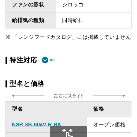
ファンの形状
シロッコ
給排気の種類
同時給排
※ 「レンジフードカタログ」には掲載していません
特注対応
ダクト方向上
最小寸法 550ｍｍ
型名と価格
方給排気
ダクト方向上
最大寸法 920ｍｍ
型名
価格
方給排気
NSR-3B-604V-R BK
オープン価格
備考
点検口を設けての最小寸
法は弊社にお問い合わせ