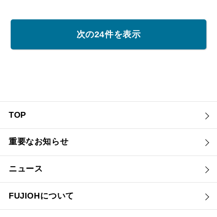
CCLRL-ECS-V
次の24件を表示
幅[mm]
900
シルバーメタ
テクスチャー
ホワイト
リック
ブラック
TOP
重要なお知らせ
CLRL-ECS+CLRV
ニュース
幅[mm]
750
/
900
FUJIOHについて
シルバーメタ
テクスチャー